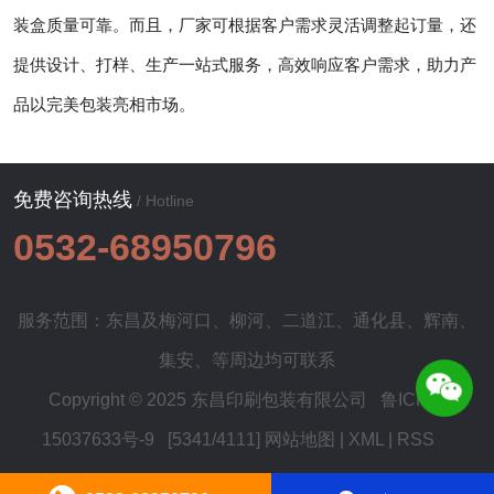
装盒质量可靠。而且，厂家可根据客户需求灵活调整起订量，还
提供设计、打样、生产一站式服务，高效响应客户需求，助力产
品以完美包装亮相市场。
免费咨询热线
/ Hotline
0532-68950796
服务范围：东昌及
梅河口
、
柳河
、
二道江
、
通化县
、
辉南
、
集安
、等周边均可联系
Copyright © 2025 东昌印刷包装有限公司
鲁ICP备
15037633号-9
[5341/4111]
网站地图
|
XML
|
RSS