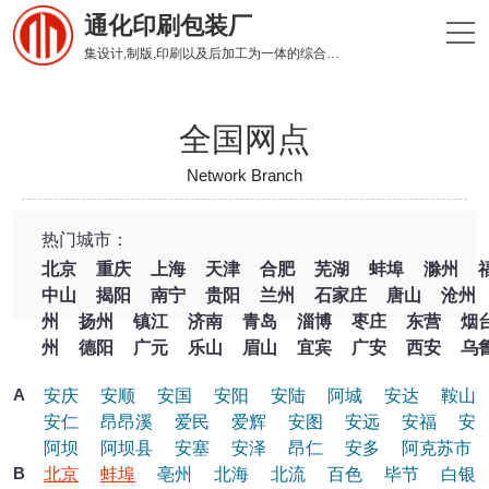
通化印刷包装厂
集设计,制版,印刷以及后加工为一体的综合性印刷企业
全国网点
Network Branch
热门城市：
北京
重庆
上海
天津
合肥
芜湖
蚌埠
滁州
中山
揭阳
南宁
贵阳
兰州
石家庄
唐山
沧州
州
扬州
镇江
济南
青岛
淄博
枣庄
东营
烟
州
德阳
广元
乐山
眉山
宜宾
广安
西安
乌
A
安庆
安顺
安国
安阳
安陆
阿城
安达
鞍山
安仁
昂昂溪
爱民
爱辉
安图
安远
安福
安
阿坝
阿坝县
安塞
安泽
昂仁
安多
阿克苏市
B
北京
蚌埠
亳州
北海
北流
百色
毕节
白银