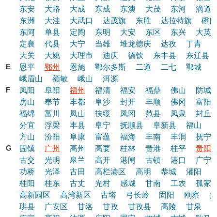
东安
大路
大成
东成
东澳
大茂
东河
滴道
东洲
大洼
大武口
达茂旗
东胜
达拉特旗
磴口
东阿
单县
定陶
东明
大安
东区
东兴
大英
定襄
代县
大宁
当雄
堆龙德庆
达孜
丁青
大关
大姚
大理市
迪庆
德钦
东丰县
东辽县
E
恩平
鄂州
恩施
鄂尔多斯
二道
二七
鄂城
峨眉山
额敏
峨山
洱源
F
凤阳
阜阳
福州
福清
福安
福鼎
佛山
防城
房山
奉节
丰都
阜沙
封开
丰顺
佛冈
富阳
福绵
富川
凤山
扶绥
凤冈
范县
凤泉
封丘
分宜
浮梁
丰县
阜宁
抚顺县
阜新县
福山
方山
汾阳
阜康
富蕴
福海
丰南
丰润
抚宁
G
固镇
广州
高州
高要
桂林
贵港
桂平
贵阳
古交
光明
皋兰
高开
港闸
古镇
港口
广宁
功桥
光泽
古田
高栏港区
高明
恭城
灌阳
桂阳
桂东
古丈
光村
感城
甘南
工农
孤家
高新园区
高湾新区
古塔
弓长岭
固阳
刚察
共
珙县
广安区
甘洛
甘孜
甘孜县
高陵
甘泉