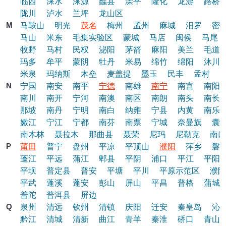
临西
涞水
涞源
蠡县
滦平
隆化
龙游
路桥
陇川
泸水
兰坪
龙山区
M
马鞍山
明光
茂名
梅州
孟州
麻城
汨罗
密
马山
米东
毛集实验区
蒙城
马店
闽侯
马尾
牧野
马村
民权
泌阳
茅箭
麻阳
美兰
毛道
玛多
牟平
蒙阴
牡丹
米易
绵竹
绵阳
沐川
米泉
玛纳斯
木垒
麦盖提
墨玉
民丰
孟村
N
宁国
南安
南平
宁德
南雄
南宁
南宫
南阳
南川
南开
宁河
南澳
南区
南朗
南头
南长
那坡
南丹
宁明
南白
纳雍
宁县
内黄
南乐
嫩江
宁江
宁都
南芬
南票
宁城
奈曼旗
囊
南木林
聂拉木
那曲县
聂荣
尼玛
尼勒克
南口
P
莆田
普宁
盘州
平凉
平顶山
濮阳
萍乡
磐
蓬江
平远
蒲江
郫县
平阴
浦口
平江
平阳
平坝
普定县
普安
平塘
平川
平原示范区
濮阳
平武
蓬溪
蓬安
彭山
屏山
平昌
普格
蒲城
普陀
普洱县
屏边
Q
泉州
清远
钦州
清镇
庆阳
迁安
秦皇岛
沁
黔江
清城
清新
曲江
青羊
秦淮
硚口
青山