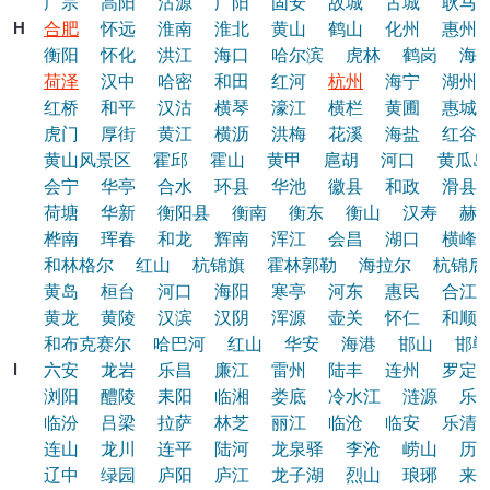
广宗
高阳
沽源
广阳
固安
故城
古城
耿马
H
合肥
怀远
淮南
淮北
黄山
鹤山
化州
惠州
衡阳
怀化
洪江
海口
哈尔滨
虎林
鹤岗
海
荷泽
汉中
哈密
和田
红河
杭州
海宁
湖州
红桥
和平
汉沽
横琴
濠江
横栏
黄圃
惠城
虎门
厚街
黄江
横沥
洪梅
花溪
海盐
红谷
黄山风景区
霍邱
霍山
黄甲
扈胡
河口
黄瓜岛
会宁
华亭
合水
环县
华池
徽县
和政
滑县
荷塘
华新
衡阳县
衡南
衡东
衡山
汉寿
赫
桦南
珲春
和龙
辉南
浑江
会昌
湖口
横峰
和林格尔
红山
杭锦旗
霍林郭勒
海拉尔
杭锦后
黄岛
桓台
河口
海阳
寒亭
河东
惠民
合江
黄龙
黄陵
汉滨
汉阴
浑源
壶关
怀仁
和顺
和布克赛尔
哈巴河
红山
华安
海港
邯山
邯郸
l
六安
龙岩
乐昌
廉江
雷州
陆丰
连州
罗定
浏阳
醴陵
耒阳
临湘
娄底
冷水江
涟源
乐
临汾
吕梁
拉萨
林芝
丽江
临沧
临安
乐清
连山
龙川
连平
陆河
龙泉驿
李沧
崂山
历
辽中
绿园
庐阳
庐江
龙子湖
烈山
琅琊
来