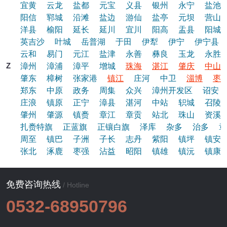
宜黄
云龙
盐都
元宝
义县
银州
永宁
盐池
阳信
郓城
沿滩
盐边
游仙
盐亭
元坝
营山
洋县
榆阳
延长
延川
宜川
阳高
盂县
阳城
英吉沙
叶城
岳普湖
于田
伊犁
伊宁
伊宁县
云和
易门
元江
盐津
永善
彝良
玉龙
永胜
Z
漳州
漳浦
漳平
增城
珠海
湛江
肇庆
中山
肇东
樟树
张家港
镇江
庄河
中卫
淄博
枣
郑东
中原
政务
周集
众兴
漳州开发区
诏安
庄浪
镇原
正宁
漳县
湛河
中站
轵城
召陵
肇州
肇源
镇赉
章江
章贡
站北
珠山
资溪
扎赉特旗
正蓝旗
正镶白旗
泽库
杂多
治多
章
周至
镇巴
子洲
子长
志丹
紫阳
镇坪
镇安
张北
涿鹿
枣强
沾益
昭阳
镇雄
镇沅
镇康
免费咨询热线
/ Hotline
0532-68950796