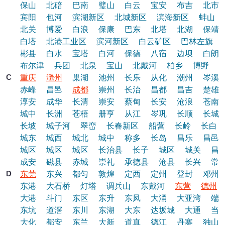
保山
北碚
巴南
璧山
白云
宝安
布吉
北市
宾阳
包河
滨湖新区
北城新区
滨海新区
蚌山
北关
博爱
白浪
保康
巴东
北塔
北湖
保靖
白塔
北港工业区
滨河新区
白云矿区
巴林左旗
彬县
白水
宝塔
白河
保德
八宿
边坝
白朗
布尔津
兵团
北泉
宝山
北戴河
柏乡
博野
C
重庆
滁州
巢湖
池州
长乐
从化
潮州
岑溪
赤峰
昌邑
成都
崇州
长治
昌都
昌吉
楚雄
淳安
成华
长清
崇安
蔡甸
长安
沧浪
苍南
城中
长洲
苍梧
册亨
从江
岑巩
长顺
长城
长坡
城子河
翠峦
长春新区
船营
长岭
长白
城东
城西
城北
城中
称多
长岛
昌乐
昌邑
城区
城区
城区
长治县
长子
城区
城关
昌
成安
磁县
赤城
崇礼
承德县
沧县
长兴
常
D
东莞
东兴
都匀
敦煌
定西
定州
登封
邓州
东港
大石桥
灯塔
调兵山
东戴河
东营
德州
大港
斗门
东区
东升
东凤
大涌
大亚湾
端
东坑
道滘
东川
东湖
大东
达坂城
大通
当
大化
都安
东兰
大新
道真
德江
丹寨
独山