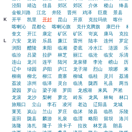
泾阳
靖边
佳县
郊区
郊区
介休
稷山
绛县
金银川路
江北
井陉
晋州
鸡泽
巨鹿
景县
K
开平
凯里
开封
昆山
开原
克拉玛依
喀什
喀喇沁
昆都仑
喀喇沁旗
克什克腾旗
康巴什
科
奎文
开江
康定
矿区
矿区
岢岚
康马
克拉
L
六安
龙岩
乐昌
廉江
雷州
陆丰
连州
罗定
浏阳
醴陵
耒阳
临湘
娄底
冷水江
涟源
乐
临汾
吕梁
拉萨
林芝
丽江
临沧
临安
乐清
连山
龙川
连平
陆河
龙泉驿
李沧
崂山
历
辽中
绿园
庐阳
庐江
龙子湖
烈山
琅琊
来
柳南
柳北
柳江
鹿寨
柳城
临桂
灵川
荔浦
荔波
凉州
临泽
灵台
临洮
陇西
礼县
两当
梁园
罗山
梁子湖
罗田
龙感湖
来凤
芦淞
龙滚
龙沙
梨树
萝北
岭东
龙凤
林甸
林口
旅顺口
立山
李石
凌河
老边
辽阳县
龙城
莱芜
岚山
兰山
罗庄
临沭
陵县
临邑
乐陵
蓝田
陇县
麟游
礼泉
临渭
略阳
留坝
洛川
洛隆
洛扎
隆子
浪卡子
拉孜
林芝县
朗县