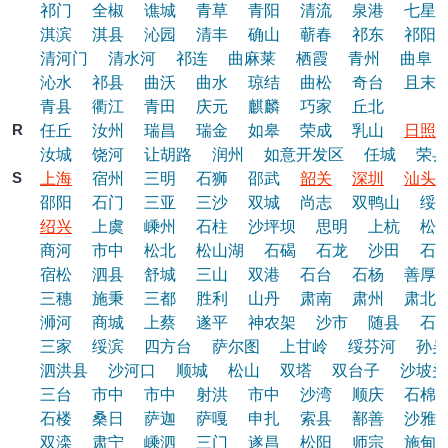
祁门
全椒
谯城
青草
青阳
清流
泉港
七星
淇滨
淇县
沁园
清丰
确山
蕲春
祁东
祁阳
清河门
清水河
祁连
曲麻莱
栖霞
青州
曲阜
沁水
祁县
曲沃
曲水
琼结
曲松
奇台
且末
青县
衢江
青田
庆元
麒麟
巧家
丘北
R
任丘
汝州
瑞昌
瑞金
如皋
荣成
乳山
日照
汝城
饶河
让胡路
润州
如意开发区
任城
荣县
S
上海
宿州
三明
石狮
邵武
韶关
深圳
汕头
邵阳
石门
三亚
三沙
双城
尚志
双鸭山
绥
绍兴
上虞
嵊州
石柱
沙坪坝
思明
上杭
松
商河
市中
松北
松山湖
石碣
石龙
沙田
石
宿松
泗县
舒城
三山
双港
石台
石杨
善厚
三穗
施秉
三都
胜利
山丹
肃南
肃州
肃北
浉河
商城
上蔡
遂平
神农架
沙市
随县
石
三家
绥滨
四方台
萨尔图
上甘岭
绥芬河
孙吴
泗洪县
沙河口
顺城
松山
双塔
双台子
沙坡头
三台
市中
市中
射洪
市中
沙湾
顺庆
石棉
石楼
桑日
萨迦
萨嘎
申扎
索县
鄯善
沙雅
双滦
肃宁
嵊泗
三门
遂昌
松阳
师宗
施甸