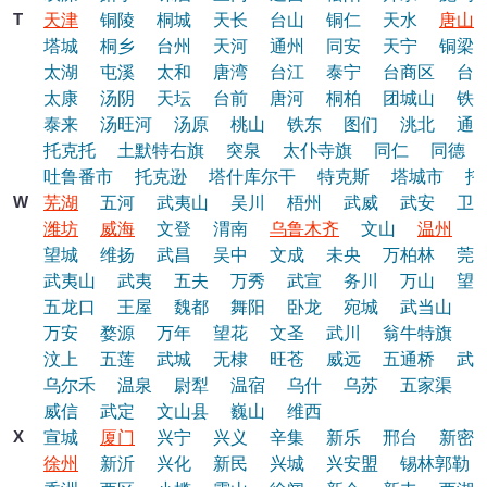
T
天津
铜陵
桐城
天长
台山
铜仁
天水
唐山
塔城
桐乡
台州
天河
通州
同安
天宁
铜梁
太湖
屯溪
太和
唐湾
台江
泰宁
台商区
台
太康
汤阴
天坛
台前
唐河
桐柏
团城山
铁
泰来
汤旺河
汤原
桃山
铁东
图们
洮北
通
托克托
土默特右旗
突泉
太仆寺旗
同仁
同德
吐鲁番市
托克逊
塔什库尔干
特克斯
塔城市
托
W
芜湖
五河
武夷山
吴川
梧州
武威
武安
卫
潍坊
威海
文登
渭南
乌鲁木齐
文山
温州
望城
维扬
武昌
吴中
文成
未央
万柏林
莞
武夷山
武夷
五夫
万秀
武宣
务川
万山
望
五龙口
王屋
魏都
舞阳
卧龙
宛城
武当山
万安
婺源
万年
望花
文圣
武川
翁牛特旗
汶上
五莲
武城
无棣
旺苍
威远
五通桥
武
乌尔禾
温泉
尉犁
温宿
乌什
乌苏
五家渠
威信
武定
文山县
巍山
维西
X
宣城
厦门
兴宁
兴义
辛集
新乐
邢台
新密
徐州
新沂
兴化
新民
兴城
兴安盟
锡林郭勒