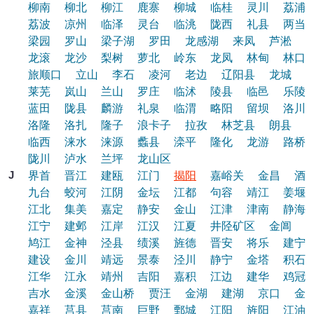
柳南
柳北
柳江
鹿寨
柳城
临桂
灵川
荔浦
荔波
凉州
临泽
灵台
临洮
陇西
礼县
两当
梁园
罗山
梁子湖
罗田
龙感湖
来凤
芦淞
龙滚
龙沙
梨树
萝北
岭东
龙凤
林甸
林口
旅顺口
立山
李石
凌河
老边
辽阳县
龙城
莱芜
岚山
兰山
罗庄
临沭
陵县
临邑
乐陵
蓝田
陇县
麟游
礼泉
临渭
略阳
留坝
洛川
洛隆
洛扎
隆子
浪卡子
拉孜
林芝县
朗县
临西
涞水
涞源
蠡县
滦平
隆化
龙游
路桥
陇川
泸水
兰坪
龙山区
J
界首
晋江
建瓯
江门
揭阳
嘉峪关
金昌
酒
九台
蛟河
江阴
金坛
江都
句容
靖江
姜堰
江北
集美
嘉定
静安
金山
江津
津南
静海
江宁
建邺
江岸
江汉
江夏
井陉矿区
金阊
鸠江
金神
泾县
绩溪
旌德
晋安
将乐
建宁
建设
金川
靖远
景泰
泾川
静宁
金塔
积石
江华
江永
靖州
吉阳
嘉积
江边
建华
鸡冠
吉水
金溪
金山桥
贾汪
金湖
建湖
京口
金
嘉祥
莒县
莒南
巨野
鄄城
江阳
旌阳
江油